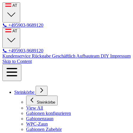
AT
📞
+495903-9689120
AT
📞
+495903-9689120
Kundenservice
Rückgabe
Geschäftlich
Aufbauteam
DIY
Impressum
Skip to Content
Steinkörbe
Steinkörbe
View All
Gabionen konfigurieren
Gabionenzaun
WPC-Zaun
Gabionen Zubehör