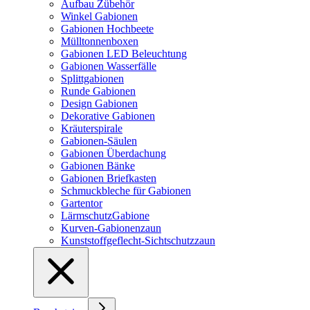
Aufbau Zübehör
Winkel Gabionen
Gabionen Hochbeete
Mülltonnenboxen
Gabionen LED Beleuchtung
Gabionen Wasserfälle
Splittgabionen
Runde Gabionen
Design Gabionen
Dekorative Gabionen
Kräuterspirale
Gabionen-Säulen
Gabionen Überdachung
Gabionen Bänke
Gabionen Briefkasten
Schmuckbleche für Gabionen
Gartentor
LärmschutzGabione
Kurven-Gabionenzaun
Kunststoffgeflecht-Sichtschutzzaun