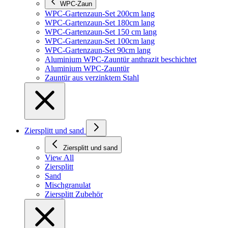
WPC-Zaun
WPC-Gartenzaun-Set 200cm lang
WPC-Gartenzaun-Set 180cm lang
WPC-Gartenzaun-Set 150 cm lang
WPC-Gartenzaun-Set 100cm lang
WPC-Gartenzaun-Set 90cm lang
Aluminium WPC-Zauntür anthrazit beschichtet
Aluminium WPC-Zauntür
Zauntür aus verzinktem Stahl
Ziersplitt und sand
Ziersplitt und sand
View All
Ziersplitt
Sand
Mischgranulat
Ziersplitt Zubehör