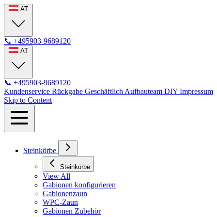
AT
📞
+495903-9689120
AT
📞
+495903-9689120
Kundenservice
Rückgabe
Geschäftlich
Aufbauteam
DIY
Impressum
Skip to Content
Steinkörbe
Steinkörbe
View All
Gabionen konfigurieren
Gabionenzaun
WPC-Zaun
Gabionen Zubehör