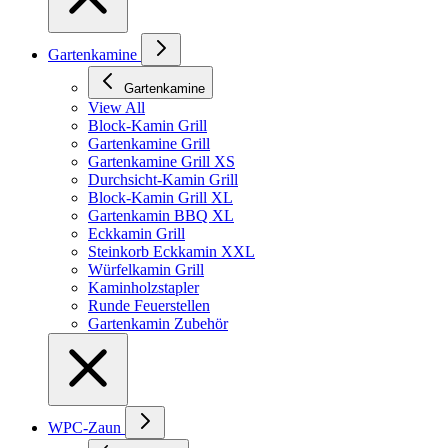
Gartenkamine
Gartenkamine
View All
Block-Kamin Grill
Gartenkamine Grill
Gartenkamine Grill XS
Durchsicht-Kamin Grill
Block-Kamin Grill XL
Gartenkamin BBQ XL
Eckkamin Grill
Steinkorb Eckkamin XXL
Würfelkamin Grill
Kaminholzstapler
Runde Feuerstellen
Gartenkamin Zubehör
WPC-Zaun