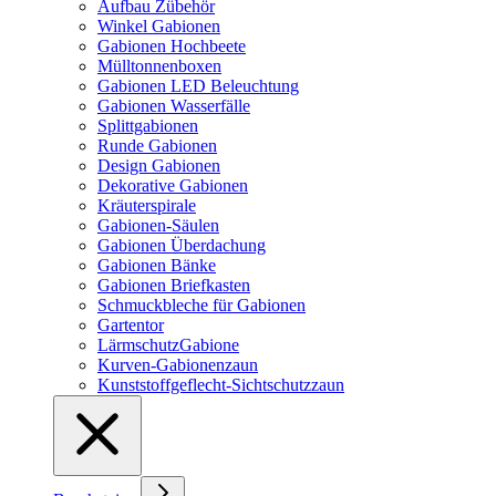
Aufbau Zübehör
Winkel Gabionen
Gabionen Hochbeete
Mülltonnenboxen
Gabionen LED Beleuchtung
Gabionen Wasserfälle
Splittgabionen
Runde Gabionen
Design Gabionen
Dekorative Gabionen
Kräuterspirale
Gabionen-Säulen
Gabionen Überdachung
Gabionen Bänke
Gabionen Briefkasten
Schmuckbleche für Gabionen
Gartentor
LärmschutzGabione
Kurven-Gabionenzaun
Kunststoffgeflecht-Sichtschutzzaun