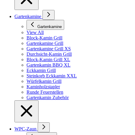
Gartenkamine
Gartenkamine
View All
Block-Kamin Grill
Gartenkamine Grill
Gartenkamine Grill XS
Durchsicht-Kamin Grill
Block-Kamin Grill XL
Gartenkamin BBQ XL
Eckkamin Grill
Steinkorb Eckkamin XXL
Würfelkamin Grill
Kaminholzstapler
Runde Feuerstellen
Gartenkamin Zubehör
WPC-Zaun