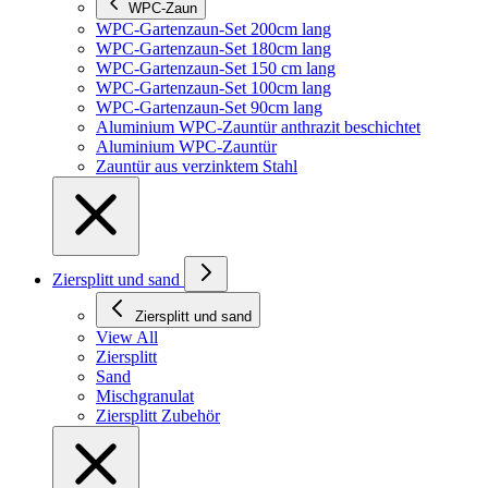
WPC-Zaun
WPC-Gartenzaun-Set 200cm lang
WPC-Gartenzaun-Set 180cm lang
WPC-Gartenzaun-Set 150 cm lang
WPC-Gartenzaun-Set 100cm lang
WPC-Gartenzaun-Set 90cm lang
Aluminium WPC-Zauntür anthrazit beschichtet
Aluminium WPC-Zauntür
Zauntür aus verzinktem Stahl
Ziersplitt und sand
Ziersplitt und sand
View All
Ziersplitt
Sand
Mischgranulat
Ziersplitt Zubehör