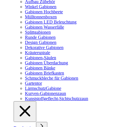
Aufbau Zübehör
Winkel Gabionen
Gabionen Hochbeete
Mülltonnenboxen
Gabionen LED Beleuchtung
Gabionen Wasserfälle
Splittgabionen
Runde Gabionen
Design Gabionen
Dekorative Gabionen
Kräuterspirale
Gabionen-Säulen
Gabionen Überdachung
Gabionen Bänke
Gabionen Briefkasten
Schmuckbleche für Gabionen
Gartentor
LärmschutzGabione
Kurven-Gabionenzaun
Kunststoffgeflecht-Sichtschutzzaun