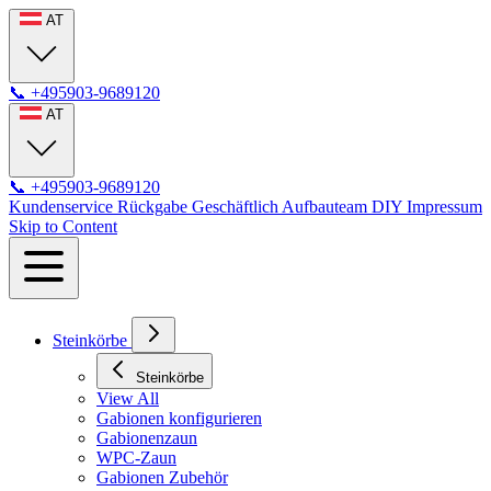
AT
📞
+495903-9689120
AT
📞
+495903-9689120
Kundenservice
Rückgabe
Geschäftlich
Aufbauteam
DIY
Impressum
Skip to Content
Steinkörbe
Steinkörbe
View All
Gabionen konfigurieren
Gabionenzaun
WPC-Zaun
Gabionen Zubehör