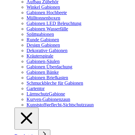
Aufbau Zübehör
Winkel Gabionen
Gabionen Hochbeete
Mülltonnenboxen
Gabionen LED Beleuchtung
Gabionen Wasserfälle
Splittgabionen
Runde Gabionen
Design Gabionen
Dekorative Gabionen
Kräuterspirale
Gabionen-Säulen
Gabionen Überdachung
Gabionen Bänke
Gabionen Briefkasten
Schmuckbleche für Gabionen
Gartentor
LärmschutzGabione
Kurven-Gabionenzaun
Kunststoffgeflecht-Sichtschutzzaun