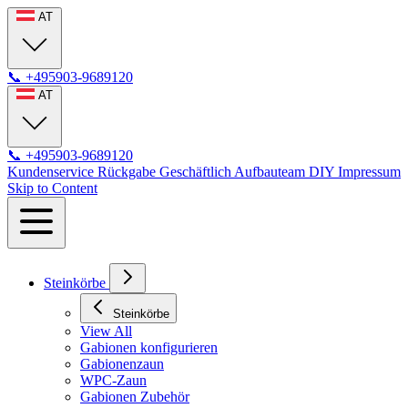
AT
📞
+495903-9689120
AT
📞
+495903-9689120
Kundenservice
Rückgabe
Geschäftlich
Aufbauteam
DIY
Impressum
Skip to Content
Steinkörbe
Steinkörbe
View All
Gabionen konfigurieren
Gabionenzaun
WPC-Zaun
Gabionen Zubehör