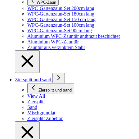
WPC-Zaun
WPC-Gartenzaun-Set 200cm lang
WPC-Gartenzaun-Set 180cm lang
WPC-Gartenzaun-Set 150 cm lang
WPC-Gartenzaun-Set 100cm lang
WPC-Gartenzaun-Set 90cm lang
Aluminium WPC-Zauntür anthrazit beschichtet
Aluminium WPC-Zauntür
Zauntür aus verzinktem Stahl
Ziersplitt und sand
Ziersplitt und sand
View All
Ziersplitt
Sand
Mischgranulat
Ziersplitt Zubehör