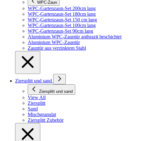
WPC-Zaun
WPC-Gartenzaun-Set 200cm lang
WPC-Gartenzaun-Set 180cm lang
WPC-Gartenzaun-Set 150 cm lang
WPC-Gartenzaun-Set 100cm lang
WPC-Gartenzaun-Set 90cm lang
Aluminium WPC-Zauntür anthrazit beschichtet
Aluminium WPC-Zauntür
Zauntür aus verzinktem Stahl
Ziersplitt und sand
Ziersplitt und sand
View All
Ziersplitt
Sand
Mischgranulat
Ziersplitt Zubehör