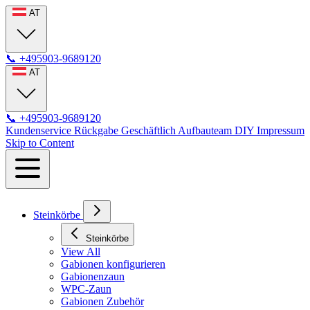
AT
📞
+495903-9689120
AT
📞
+495903-9689120
Kundenservice
Rückgabe
Geschäftlich
Aufbauteam
DIY
Impressum
Skip to Content
Steinkörbe
Steinkörbe
View All
Gabionen konfigurieren
Gabionenzaun
WPC-Zaun
Gabionen Zubehör