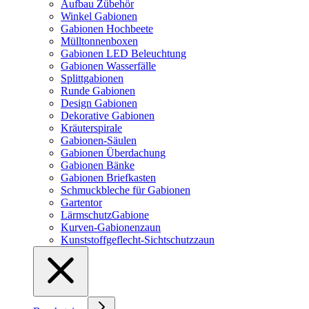
Aufbau Zübehör
Winkel Gabionen
Gabionen Hochbeete
Mülltonnenboxen
Gabionen LED Beleuchtung
Gabionen Wasserfälle
Splittgabionen
Runde Gabionen
Design Gabionen
Dekorative Gabionen
Kräuterspirale
Gabionen-Säulen
Gabionen Überdachung
Gabionen Bänke
Gabionen Briefkasten
Schmuckbleche für Gabionen
Gartentor
LärmschutzGabione
Kurven-Gabionenzaun
Kunststoffgeflecht-Sichtschutzzaun