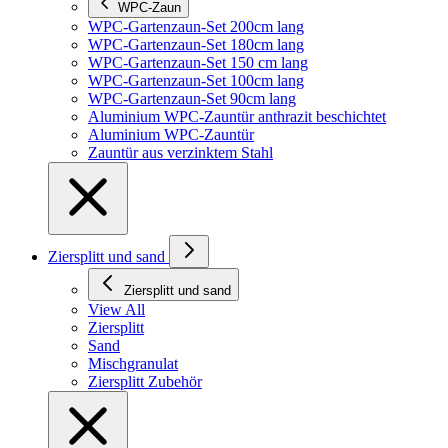
WPC-Zaun
WPC-Gartenzaun-Set 200cm lang
WPC-Gartenzaun-Set 180cm lang
WPC-Gartenzaun-Set 150 cm lang
WPC-Gartenzaun-Set 100cm lang
WPC-Gartenzaun-Set 90cm lang
Aluminium WPC-Zauntür anthrazit beschichtet
Aluminium WPC-Zauntür
Zauntür aus verzinktem Stahl
Ziersplitt und sand
Ziersplitt und sand
View All
Ziersplitt
Sand
Mischgranulat
Ziersplitt Zubehör