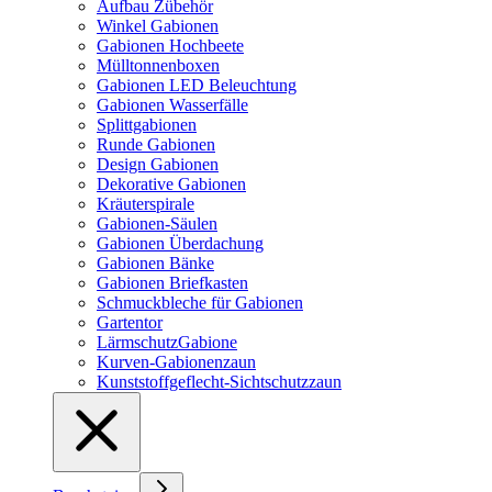
Aufbau Zübehör
Winkel Gabionen
Gabionen Hochbeete
Mülltonnenboxen
Gabionen LED Beleuchtung
Gabionen Wasserfälle
Splittgabionen
Runde Gabionen
Design Gabionen
Dekorative Gabionen
Kräuterspirale
Gabionen-Säulen
Gabionen Überdachung
Gabionen Bänke
Gabionen Briefkasten
Schmuckbleche für Gabionen
Gartentor
LärmschutzGabione
Kurven-Gabionenzaun
Kunststoffgeflecht-Sichtschutzzaun