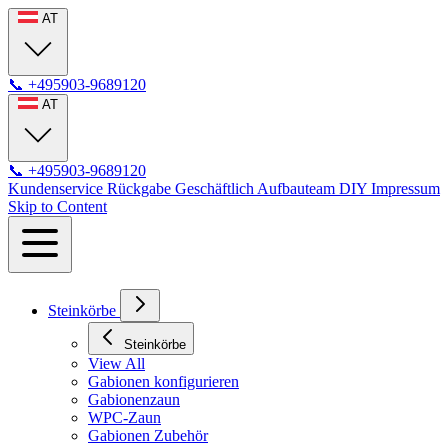
AT
📞
+495903-9689120
AT
📞
+495903-9689120
Kundenservice
Rückgabe
Geschäftlich
Aufbauteam
DIY
Impressum
Skip to Content
Steinkörbe
Steinkörbe
View All
Gabionen konfigurieren
Gabionenzaun
WPC-Zaun
Gabionen Zubehör