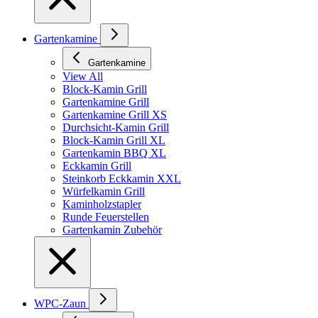
Gartenkamine
Gartenkamine
View All
Block-Kamin Grill
Gartenkamine Grill
Gartenkamine Grill XS
Durchsicht-Kamin Grill
Block-Kamin Grill XL
Gartenkamin BBQ XL
Eckkamin Grill
Steinkorb Eckkamin XXL
Würfelkamin Grill
Kaminholzstapler
Runde Feuerstellen
Gartenkamin Zubehör
WPC-Zaun